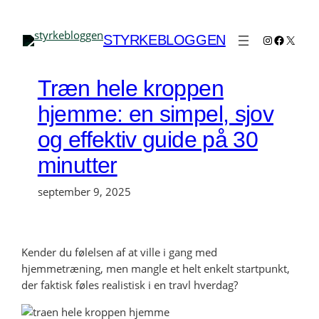
Spring
til
Instagram
Faceboo
X
STYRKEBLOGGEN
indhold
Træn hele kroppen
hjemme: en simpel, sjov
og effektiv guide på 30
minutter
september 9, 2025
Kender du følelsen af at ville i gang med
hjemmetræning, men mangle et helt enkelt startpunkt,
der faktisk føles realistisk i en travl hverdag?