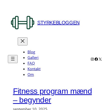
Spring
til
indhold
STYRKEBLOGGEN
Blog
Galleri
Instagram
Faceboo
X
FAQ
Kontakt
Om
Fitness program mænd
– begynder
september 10, 2025