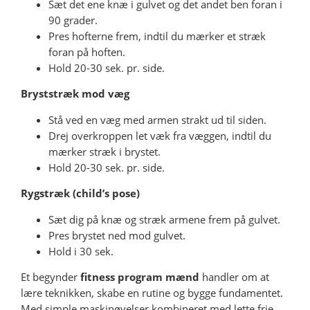
Sæt det ene knæ i gulvet og det andet ben foran i
90 grader.
Pres hofterne frem, indtil du mærker et stræk
foran på hoften.
Hold 20-30 sek. pr. side.
Bryststræk mod væg
Stå ved en væg med armen strakt ud til siden.
Drej overkroppen let væk fra væggen, indtil du
mærker stræk i brystet.
Hold 20-30 sek. pr. side.
Rygstræk (child’s pose)
Sæt dig på knæ og stræk armene frem på gulvet.
Pres brystet ned mod gulvet.
Hold i 30 sek.
Et begynder
fitness program mænd
handler om at
lære teknikken, skabe en rutine og bygge fundamentet.
Med simple maskinøvelser kombineret med lette frie