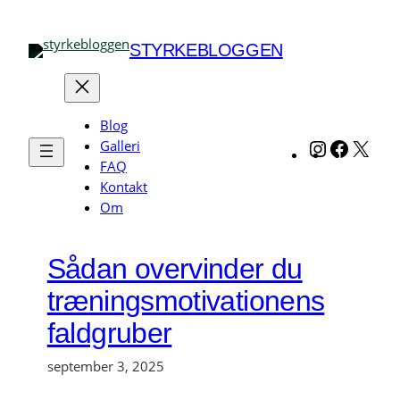
Spring
til
STYRKEBLOGGEN
indhold
Blog
Galleri
Instagram
Facebo
X
FAQ
Kontakt
Om
Sådan overvinder du
træningsmotivationens
faldgruber
september 3, 2025