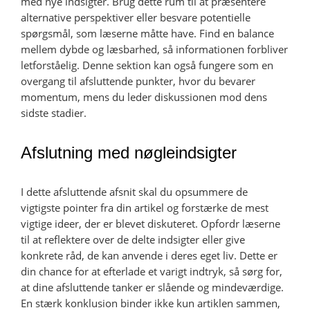
med nye indsigter. Brug dette rum til at præsentere
alternative perspektiver eller besvare potentielle
spørgsmål, som læserne måtte have. Find en balance
mellem dybde og læsbarhed, så informationen forbliver
letforståelig. Denne sektion kan også fungere som en
overgang til afsluttende punkter, hvor du bevarer
momentum, mens du leder diskussionen mod dens
sidste stadier.
Afslutning med nøgleindsigter
I dette afsluttende afsnit skal du opsummere de
vigtigste pointer fra din artikel og forstærke de mest
vigtige ideer, der er blevet diskuteret. Opfordr læserne
til at reflektere over de delte indsigter eller give
konkrete råd, de kan anvende i deres eget liv. Dette er
din chance for at efterlade et varigt indtryk, så sørg for,
at dine afsluttende tanker er slående og mindeværdige.
En stærk konklusion binder ikke kun artiklen sammen,